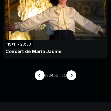
19/11
20:30
Concert de Maria Jaume
1
2
3
4
5
6
...
20