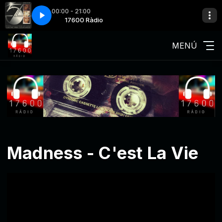
00:00 - 21:00
you could read my mind
0 Ràdio
17600 Ràdio
Stars on 54-If you could read my mind
MENÚ
Madness - C'est La Vie