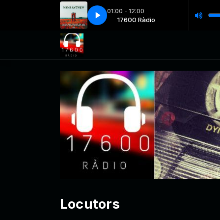
01:00 - 12:00
17600 Ràdio
17600R MIX 001
17600 Ràdio
17600R MIX 001
Locutors