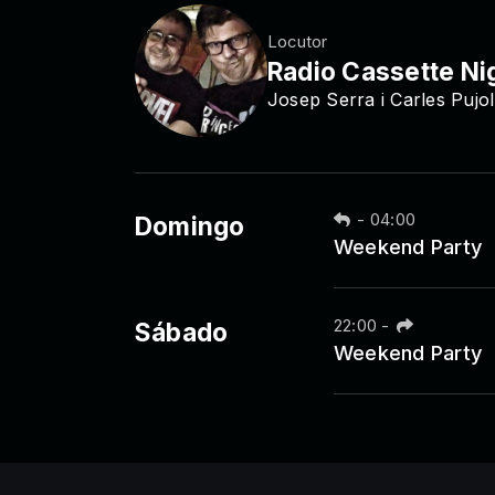
Locutor
Radio Cassette Ni
Josep Serra i Carles Pujo
-
04:00
Domingo
Weekend Party
22:00
-
Sábado
Weekend Party