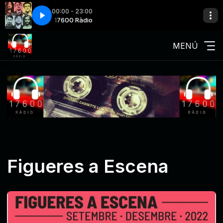
00:00 - 23:00
 tecnic de so
dio
17600 Ràdio
La Ludwig Band-Xavier tecnic de so
MENÚ
Figueres a Escena