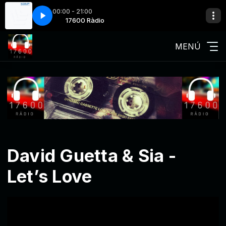
00:00 - 21:00
La Revolución Sexual
0 Ràdio
17600 Ràdio
La Casa Azul - La Revolución Sexual
MENÚ
David Guetta & Sia -
Let’s Love