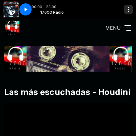
00:00 - 23:00
ial-Chiquilla
00 Ràdio
17600 Ràdio
Seguridad Social-Chiquilla
MENÚ
Las más escuchadas - Houdini